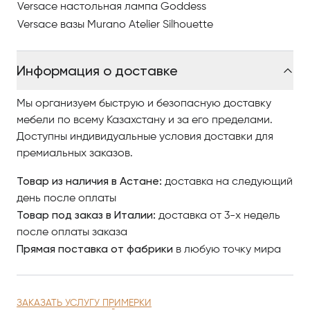
Дизайн переосмысливает коды бренда Versace
Versace настольная лампа Goddess
Home с эстетическим нонконформизмом и
Versace вазы Murano Atelier Silhouette
взаимодействием классицизма с современным
соблазном, который отчетливо присущ Versace, будь
Информация о доставке
то мода бренда или дизайн интерьера. Мотив La
Greca от Versace доминирует — культовый узор,
который был ключевой особенностью модных
Мы организуем быструю и безопасную доставку
коллекций Versace, появляется в декоре интерьера
мебели по всему Казахстану и за его пределами.
с почти архитектурной трехмерностью.
Доступны индивидуальные условия доставки для
премиальных заказов.
Кресло Venus обновлено новой отделкой.
Товар из наличия в Астане:
доставка на следующий
Коллекция Stiletto пополняется многими новыми
день после оплаты
чертами, которые здесь выражены в чистоте
Товар под заказ в Италии:
доставка от 3-х недель
тотального белого цвета, а также в изысканных
после оплаты заказа
оттенках бежевого и выжженного коричневого.
Прямая поставка от фабрики
в любую точку мира
Коллекция говорит о ноу-хау, творчестве и чистом
дизайне, повторяя почитаемую индивидуальность
Versace. Отсылки к нонконформизму, классическому
искусству, мифологии, эклектичному декору и
ЗАКАЗАТЬ УСЛУГУ ПРИМЕРКИ