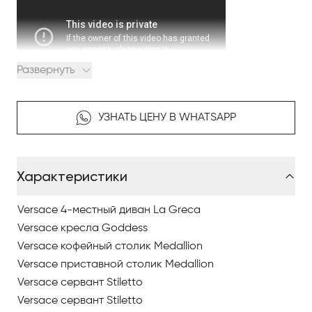
Развернуть
Коллекция Versace Home 2022 года — плод
творческого союза Донателлы Версаче, Роберто
УЗНАТЬ ЦЕНУ В WHATSAPP
Паломбо и Людовики Серафини — по-новому
расшифровыает бесконечные возможности бренда,
что привело к созданию смелого и развивающегося
Характеристики
инсталляционного пространства.
Versace 4-местный диван La Greca
Красный цвет, выраженный в коллекции в различных
Versace кресла Goddess
оттенках тканей, кожи, драгоценных шелков и
Versace кофейный столик Medallion
жаккардов, отражается на всей экспозиции.
Графические работы и светодиодные стены создают
Versace приставной столик Medallion
сказочный сценарий с непрерывным переходом
Versace сервант Stiletto
между искусством и дизайном.
Versace сервант Stiletto