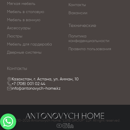
разнообразные модели представлены
Мягкая мебель
Контакты
качественными фото, сравнивайте понравившиеся
Мебель в столовую
Вакансии
модели и оформляйте заказ.
Мебель в ванную
Технические
Аксессуары
По вопросам приобретения элитной мебели в
Астанае обращайтесь в Antonovich Home.
Люстры
Политика
конфиденциальности
Мебель для гардероба
Правила пользования
Дверные системы
Контакты
Казахстан, г. Астана, ул. Амман, 10
+7 (708) 001 02 44
info@antonovych-home.kz
© 2010-2026 Antonovych Home.”LUXE GROUP” LLP. All right reserved.