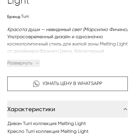
Light
Бренд:
Turri
Красота души — невидимый свет (Марсилио Фичино)
Ультрасовременный дизайн и однозначно
космополитичный стиль для жилой зоны Melting Light
от дизайнера Фрэнка Цзяна. Характерный
изогнутый элемент, лежащий в основании
Развернуть
практически всех предметов коллекции – это
деталь, типичная для мебели в стиле династии Минг,
деликатная линия, ассоциирующаяся с мягкостью и
УЗНАТЬ ЦЕНУ В WHATSAPP
легкостью всей конструкции.
Диван коллекции Melting Light может быть
Характеристики
полностью обшит кожей, тканью или комбинацией
обоих. Структура включает в себя подлокотники,
которые с их выгнутой и слегка выступающей
Диван Turri коллекция Melting Light
наружу формой гарантируют большой комфорт.
Кресло Turri коллекция Melting Light