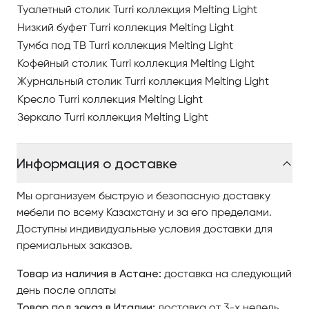
Туалетный столик Turri коллекция Melting Light
Металлические детали коллекции могут иметь
Низкий буфет Turri коллекция Melting Light
отделку сатинированное золото или
Тумба под ТВ Turri коллекция Melting Light
сатинированная бронза.
Кофейный столик Turri коллекция Melting Light
Журнальный столик Turri коллекция Melting Light
Дизайн диванов и кресел определён в большей
Кресло Turri коллекция Melting Light
степени деревянными ножками с округлым
Зеркало Turri коллекция Melting Light
сечением, сужающимся книзу, которые рассекаются
по диагонали металлическим элементом.
Информация о доставке
Туалетный столик, без зеркала, может быть
превращён в небольшой письменный стол с
Мы организуем быструю и безопасную доставку
применением в гостиной.
мебели по всему Казахстану и за его пределами.
Доступны индивидуальные условия доставки для
Кофейные столики могут быть с мраморной или
премиальных заказов.
деревянной столешницей. Бронзированное стекло,
которое в низком столике являются частью
Товар из наличия в Астане:
доставка на следующий
столешницы, в высоком столике заменяется удобной
день после оплаты
полкой из кожи по запросу.
Товар под заказ в Италии:
доставка от 3-х недель