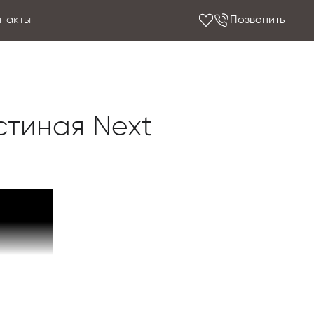
нтакты
Позвонить
стиная Next
ики Scappini — это зарождение наших