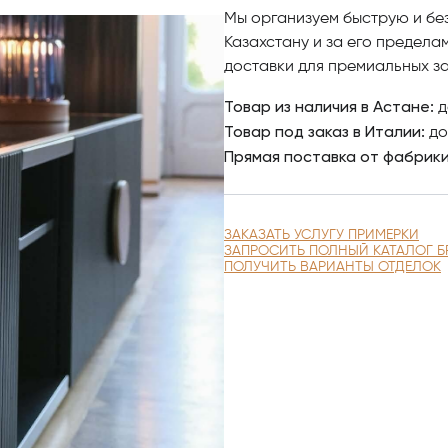
двухигольной прострочкой, б
Мы организуем быструю и бе
мягкий нубук и дымчатые зерк
Казахстану и за его предела
доставки для премиальных за
Инновационная технология ц
Товар из наличия в Астане:
д
воспроизводить изображения
Товар под заказ в Италии:
до
изображения, которые можно
Прямая поставка от фабрик
высоком разрешении, по зап
Чтобы купить итальянскую ме
наш интернет-каталог, где 
ЗАКАЗАТЬ УСЛУГУ ПРИМЕРКИ
ЗАПРОСИТЬ ПОЛНЫЙ КАТАЛОГ Б
качественными фото, сравни
ПОЛУЧИТЬ ВАРИАНТЫ ОТДЕЛОК
заказ.
По вопросам приобретения э
Antonovich Home.