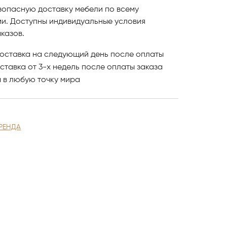
архат и текстиль различных цветов и фактур,
зопасную доставку мебели по всему
ала.
ми. Доступны индивидуальные условия
казов.
ифровой печати, позволяющая точно
оставка на следующий день после оплаты
, текстуры, натуральные материалы и любые
ставка от 3-х недель после оплаты заказа
 сфотографировать и отсканировать в
и
в любую точку мира
росу конечного потребителя.
бель в Астанае компании Scappini, изучайте
разнообразные модели представлены
РЕНДА
вайте понравившиеся модели и оформляйте
литной мебели в Астанае обращайтесь в