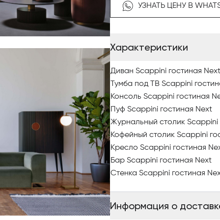
желаний, начало наших эмоци
УЗНАТЬ ЦЕНУ В WHAT
материалы и детали в стиле
NEXT отличается асимметрич
Характеристики
между глянцевым и непрозрач
внутренней и внешней сторо
Диван Scappini гостиная Nex
Тумба под ТВ Scappini гостин
Очаровательная палитра цве
Консоль Scappini гостиная N
элегантную атмосферу с инд
Размышления, образы, ощущен
Пуф Scappini гостиная Next
хотели передать с помощью 
Журнальный столик Scappini 
которое выражает креативнос
Кофейный столик Scappini го
Кресло Scappini гостиная Ne
Коллекция мебели NEXT фабри
Бар Scappini гостиная Next
технологические инновации.
Стенка Scappini гостиная Ne
Коллекцию отличает изыскан
Дерево, глянцевые и непроз
Информация о доставк
мотивом канне, изысканные м