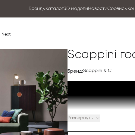
Бренды
Каталог
3D модели
Новости
Сервисы
Ко
 Next
Scappini го
Бренд:
Scappini & C
Развернуть
Коллекция мебели NEXT фабр