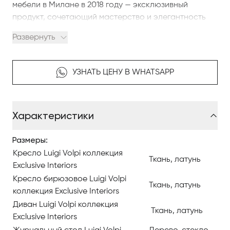
мебели в Милане в 2018 году — эксклюзивный
продукт, сочетающий мастерство и элегантность
форм, инновационный дизайн и итальянские
Развернуть
традиции мастерства.
Коллекция словно одета в модный костюм с
УЗНАТЬ ЦЕНУ В WHATSAPP
застёжной на молнию. Эта стильная деталь
впрыскивает немного байкерского адреналина,
немного модного fashion и огромное количество
Характеристики
«кокошанелевского» шика!
Размеры:
Современная коллекция мебели соединила
несоединимое: метал и кожу, дерево и ткань,
Кресло Luigi Volpi коллекция
Ткань, латунь
бежевое и бирюзовое, элегантность и игривость.
Exclusive Interiors
Кресло бирюзовое Luigi Volpi
Ткань, латунь
Получилась современная, стильная, элегантная и
коллекция Exclusive Interiors
невероятно роскошная коллекция.
Диван Luigi Volpi коллекция
Ткань, латунь
Exclusive Interiors