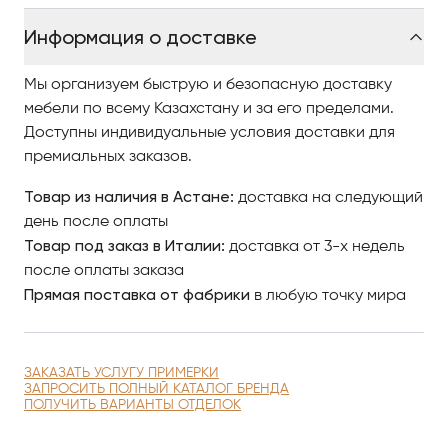
совершенства и комфорта.
Информация о доставке
Сотрудничая с талантливыми дизайнерами и
мастерами, Gianfranco Ferré Home создает
Мы организуем быструю и безопасную доставку
продукцию, которая переопределяет концепцию
мебели по всему Казахстану и за его пределами.
роскоши и стиля. Их работы придают интерьерам
Доступны индивидуальные условия доставки для
уникальность и функциональность, делая
премиальных заказов.
пространство более привлекательным и
Товар из наличия в Астане:
доставка на следующий
комфортным.
день после оплаты
Товар под заказ в Италии:
доставка от 3-х недель
Чтобы купить итальянскую мебель и светильники в
после оплаты заказа
Астане компании Gianfranco Ferré Home, изучайте
Прямая поставка от фабрики
в любую точку мира
наш интернет-каталог, где разнообразные модели
представлены качественными фото, сравнивайте
понравившиеся модели и оформляйте заказ.
По вопросам приобретения элитной мебели и
ЗАКАЗАТЬ УСЛУГУ ПРИМЕРКИ
ЗАПРОСИТЬ ПОЛНЫЙ КАТАЛОГ БРЕНДА
светильников в Астане обращайтесь в Antonovych
ПОЛУЧИТЬ ВАРИАНТЫ ОТДЕЛОК
Home.