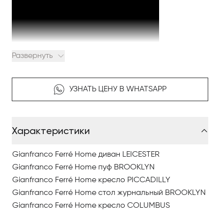
Развернуть
Gianfranco Ferré Home — итальянская фабрика, где
УЗНАТЬ ЦЕНУ В WHATSAPP
стиль и роскошь превращают интерьеры в
настоящие произведения искусства. Их продукция
– это не просто мебель и аксессуары; они являются
Характеристики
источниками вдохновения, придающими
элегантность и изысканность домам и офисам.
Gianfranco Ferré Home диван LEICESTER
Ассортимент коллекции каталога Frames Gianfranco
Gianfranco Ferré Home пуф BROOKLYN
Ferré Home поражает своим разнообразием и
Gianfranco Ferré Home кресло PICCADILLY
изысканностью дизайна. От роскошных мебельных
Gianfranco Ferré Home стол журнальный BROOKLYN
композиций до стильных текстильных решений –
Gianfranco Ferré Home кресло COLUMBUS
каждый предмет становится символом