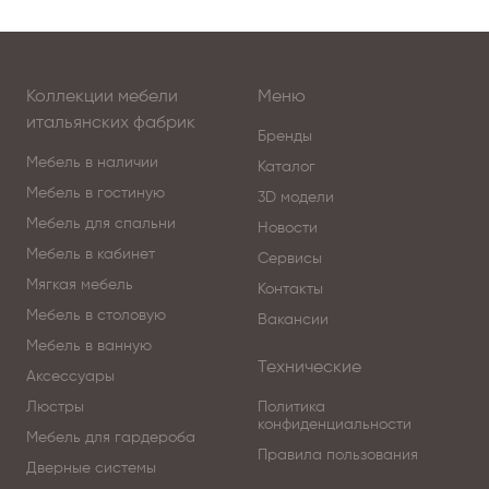
Коллекции мебели
Меню
итальянских фабрик
Бренды
Мебель в наличии
Каталог
Мебель в гостиную
3D модели
Мебель для спальни
Новости
Мебель в кабинет
Сервисы
Мягкая мебель
Контакты
Мебель в столовую
Вакансии
Мебель в ванную
Технические
Аксессуары
Люстры
Политика
конфиденциальности
Мебель для гардероба
Правила пользования
Дверные системы