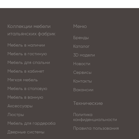
Коллекции мебели
Меню
итальянских фабрик
Бренды
Мебель в наличии
Каталог
Мебель в гостиную
3D модели
Мебель для спальни
Новости
Мебель в кабинет
Сервисы
Мягкая мебель
Контакты
Мебель в столовую
Вакансии
Мебель в ванную
Технические
Аксессуары
Люстры
Политика
конфиденциальности
Мебель для гардероба
Правила пользования
Дверные системы