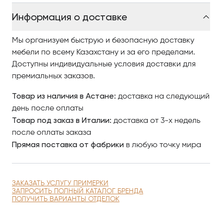
периметру, украшенные пуговицами в классическом
Информация о доставке
стиле Montgomery.
Мы организуем быструю и безопасную доставку
Чтобы купить итальянскую мебель в Астанае
мебели по всему Казахстану и за его пределами.
компании Gamma, изучайте наш интернет-каталог,
Доступны индивидуальные условия доставки для
где разнообразные модели представлены
премиальных заказов.
качественными фото, сравнивайте понравившиеся
модели и оформляйте заказ.
Товар из наличия в Астане:
доставка на следующий
день после оплаты
По вопросам приобретения элитной мебели в
Товар под заказ в Италии:
доставка от 3-х недель
Астанае обращайтесь в Antonovich Home.
после оплаты заказа
Прямая поставка от фабрики
в любую точку мира
ЗАКАЗАТЬ УСЛУГУ ПРИМЕРКИ
ЗАПРОСИТЬ ПОЛНЫЙ КАТАЛОГ БРЕНДА
ПОЛУЧИТЬ ВАРИАНТЫ ОТДЕЛОК