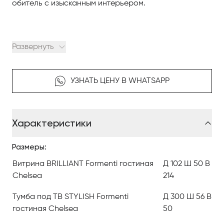
обитель с изысканным интерьером.
Развернуть
Современные линии
УЗНАТЬ ЦЕНУ В WHATSAPP
Для проекта Chelsea, Formenti разработали
эксклюзивную коллекцию кресел и диванов из
Характеристики
новой реальности, где пространство должно
восприниматься как встреча, жизнь, отношения и
Размеры:
культура.
Витрина BRILLIANT Formenti гостиная
Д 102 Ш 50 В
Это интерьер, где связь с вещами неразрывная,
Chelsea
214
интенсивная и никогда не бывает случайной.
Тумба под ТВ STYLISH Formenti
Д 300 Ш 56 В
Formenti предлагает эксклюзивный дом, проект
гостиная Chelsea
50
непревзойдённого качества, единственные в своем