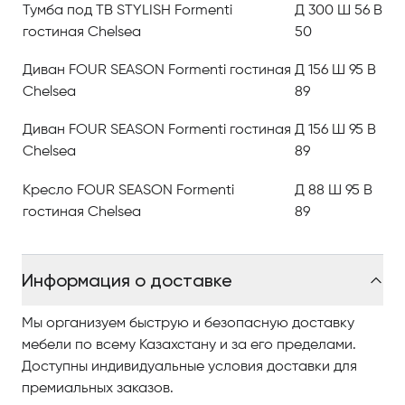
Тумба под ТВ STYLISH Formenti
Д 300 Ш 56 В
роде эффектные интерьеры, сочетающиеся с
гостиная Chelsea
50
максимальной практичностью и комфортом.
Диван FOUR SEASON Formenti гостиная
Д 156 Ш 95 В
Мебель Chelsea отличается элегантностью линий,
Chelsea
89
идеально соответствующих этим современным
интерьерам.
Диван FOUR SEASON Formenti гостиная
Д 156 Ш 95 В
Chelsea
89
Содержание и форма, дизайн и практичность:
дуализм, который представляет чистую гармонию.
Кресло FOUR SEASON Formenti
Д 88 Ш 95 В
гостиная Chelsea
89
Инновации и креативность
Информация о доставке
Мы организуем быструю и безопасную доставку
мебели по всему Казахстану и за его пределами.
Философия Formenti — укрепление обители, а также
Доступны индивидуальные условия доставки для
решение потребностей личного пространства, где
премиальных заказов.
элегантность и практичность нашли своё