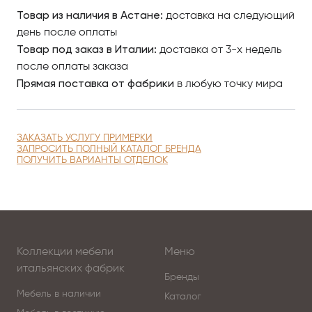
Товар из наличия в Астане:
воплощение.
доставка на следующий
день после оплаты
Товар под заказ в Италии:
Элегантность мебели Formenti оставляет
доставка от 3-х недель
неизгладимое впечатление.
после оплаты заказа
Прямая поставка от фабрики
в любую точку мира
Это то, что люди не могут забыть. Это то, что им
нравятся годами.
ЗАКАЗАТЬ УСЛУГУ ПРИМЕРКИ
ЗАПРОСИТЬ ПОЛНЫЙ КАТАЛОГ БРЕНДА
ПОЛУЧИТЬ ВАРИАНТЫ ОТДЕЛОК
Коллекции Formenti — синоним изысканности
Коллекции Formenti любят за оригинальность и
Коллекции мебели
Меню
непреходящую красоту.
итальянских фабрик
Бренды
Мебель в наличии
Каталог
Каждый предмет мебели изготавливается