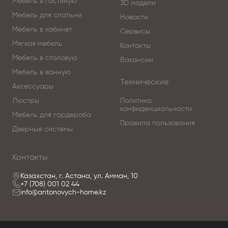
Мебель в гостиную
индивидуально, тщательно проверяется и
3D модели
заканчивается вручную, со скрупулёзным
Мебель для спальни
Новости
вниманием к каждой детали.
Мебель в кабинет
Сервисы
Мягкая мебель
Контакты
Мебель для столовой Chelsea является отличным
Мебель в столовую
Вакансии
примером непревзойдённого мастерства, которое
Мебель в ванную
не только подчёркивает форму и функцию, но также
Технические
Аксессуары
выражает эмоции повседневной жизни.
Люстры
Политика
конфиденциальности
Интерьер с мебелью Formenti — это место, где цвета
Мебель для гардероба
Правила пользования
и отделки сочетаются с неповторимой
Дверные системы
элегантностью, предлагая правильный оттенок
современных дизайнерских тенденций, смешанных
Контакты
с эксклюзивными материалами и красивым
декором.
Казахстан, г. Астана, ул. Амман, 10
+7 (708) 001 02 44
info@antonovych-home.kz
Подводим итог: красота