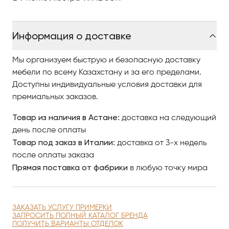
Современное мебельное искусство компании DV
home своей главной эмоцией заслуженно считает
Информация о доставке
великое таинство дизайна — со всеми его
«подробностями», от вдохновения до законченного
Мы организуем быструю и безопасную доставку
шедевра.
мебели по всему Казахстану и за его пределами.
Доступны индивидуальные условия доставки для
Центр Итальянской Мебели Antonovych Home в
премиальных заказов.
Астане готов предложить вам Вам — истинным
Товар из наличия в Астане:
доставка на следующий
ценителям роскоши — всё самое лучшее, чтобы
день после оплаты
подчеркнуть ваш высокий статус!
Товар под заказ в Италии:
доставка от 3-х недель
после оплаты заказа
Прямая поставка от фабрики
в любую точку мира
ЗАКАЗАТЬ УСЛУГУ ПРИМЕРКИ
ЗАПРОСИТЬ ПОЛНЫЙ КАТАЛОГ БРЕНДА
ПОЛУЧИТЬ ВАРИАНТЫ ОТДЕЛОК