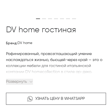
DV home гостиная
Бренд:
DV home
Рафинированный, провозглашающий умение
наслаждаться жизнью, бьющей через край — это о
коллекции мебели для гостиной итальянской
компании DV homecollection в стиле ар-деко.
Развернуть
Итальянская компания по производству мебели DV
home — это 30-летняя история любви к красоте,
страсти к созданию удивительной по своей красоте
УЗНАТЬ ЦЕНУ В WHATSAPP
мебели и служения этой страсти.