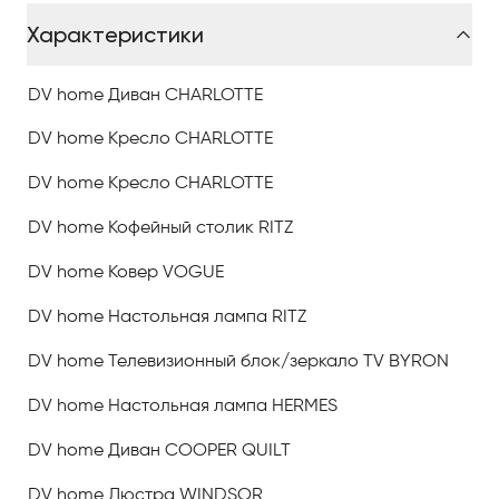
Компания специализируется на стиле ар-деко и
Характеристики
luxury.
Мебель DV home для гостиной Windsor невероятно,
DV home Диван CHARLOTTE
чертовски, просто восхитительно прекрасна!
DV home Кресло CHARLOTTE
Дебютная коллекция SALONE del MOBILE 2017 NEW
DV home Кресло CHARLOTTE
COLLECTIONS отличается тщательным и
одухотворенным вниманием к симметрии,
DV home Кофейный столик RITZ
функционализму, геометрии. С другой стороны в ней
DV home Ковер VOGUE
присутствует и природная, пленительная,
завораживающая пластика ар-деко.
DV home Настольная лампа RITZ
«DV Home смотрит в прошлое, чтобы построить
DV home Телевизионный блок/зеркало TV BYRON
лучшее будущее» — таков девиз компании.
DV home Настольная лампа HERMES
У этой мебели есть, конечно, и персональный стиль:
тонкий, ориентированный на эффектные
DV home Диван COOPER QUILT
декоративные образцы и неизменно
аристократично богемный.
DV home Люстра WINDSOR