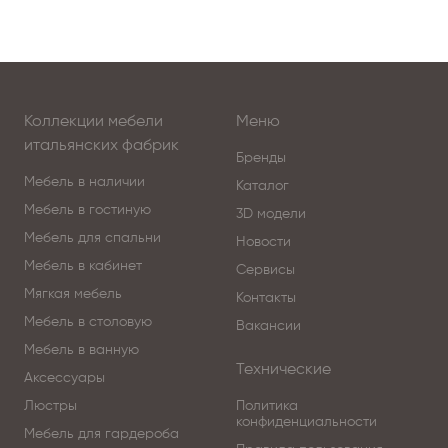
Коллекции мебели
Меню
итальянских фабрик
Бренды
Мебель в наличии
Каталог
Мебель в гостиную
3D модели
Мебель для спальни
Новости
Мебель в кабинет
Сервисы
Мягкая мебель
Контакты
Мебель в столовую
Вакансии
Мебель в ванную
Технические
Аксессуары
Люстры
Политика
конфиденциальности
Мебель для гардероба