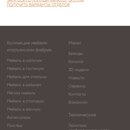
ЗАПРОСИТЬ ПОЛНЫЙ КАТАЛОГ БРЕНДА
ПОЛУЧИТЬ ВАРИАНТЫ ОТДЕЛОК
Коллекции мебели
Меню
итальянских фабрик
Бренды
Мебель в наличии
Каталог
Мебель в гостиную
3D модели
Мебель для спальни
Новости
Мебель в кабинет
Сервисы
Мягкая мебель
Контакты
Мебель в столовую
Вакансии
Мебель в ванную
Технические
Аксессуары
Люстры
Политика