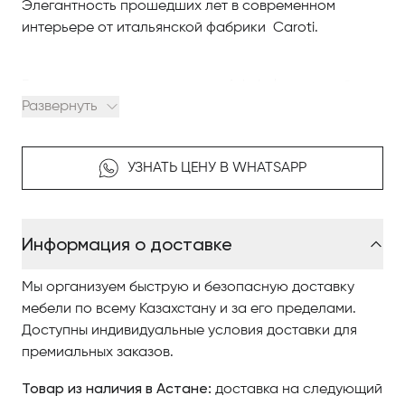
Элегантность прошедших лет в современном
интерьере от итальянской фабрики Caroti.
Гарнитур из кожаных диванов Admiral, в который
Развернуть
входят трехместный и двухместный диваны, кресло и
кушетка, предлагается в двух видах отделки:
слоновая кость со снастями темно-синего цвета и
УЗНАТЬ ЦЕНУ В WHATSAPP
слоновая кость со снастями цвета красный
бургундский.
Столик Lounge Clock со складной подставкой для
Информация о доставке
книг и журналов с ящиками 100x100x50h. см берет
свое название от верхнего яруса, на котором
Мы организуем быструю и безопасную доставку
представлены функционирующие часы на
мебели по всему Казахстану и за его пределами.
циферблате с декором Bussola.
Доступны индивидуальные условия доставки для
премиальных заказов.
Оставаясь верным своим истокам, Caroti постоянно
Товар из наличия в Астане:
пытается воплотить в своей продукции свое особое
доставка на следующий