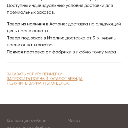
виртуозной резьбой по дереву и роскошной
Доступны индивидуальные условия доставки для
инкрустацией резного декора.
премиальных заказов.
Товар из наличия в Астане:
Богатый текстиль шикарно выглядит с элегантной
доставка на следующий
стёжкой и изысканной фактурой. Ослепительный
день после оплаты
Товар под заказ в Италии:
блеск гостиному гарнитуру придает
доставка от 3-х недель
профессиональная лакировка.
после оплаты заказа
Прямая поставка от фабрики
в любую точку мира
Уникально, престижно, грациозно — это всё о
коллекции мебели для гостиной David от фабрики
Barnini Oseo.
ЗАКАЗАТЬ УСЛУГУ ПРИМЕРКИ
ЗАПРОСИТЬ ПОЛНЫЙ КАТАЛОГ БРЕНДА
ПОЛУЧИТЬ ВАРИАНТЫ ОТДЕЛОК
Центр Итальянской Мебели Antonovich Home в
Астане готов предложить вам Вам — истинным
ценителям роскоши — всё самое лучшее!
Коллекции мебели
Меню