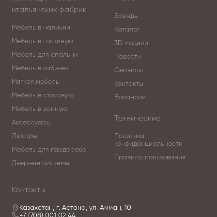
коллекции Il Giorno — это мир стиля, традиционного
итальянских фабрик
мастерства, старинного флорентийского искусства,
Бренды
ручной росписи, сусального золота и натурального
Мебель в наличии
Каталог
дерева.
Мебель в гостиную
3D модели
Мебель для спальни
Новости
Это мир Андреа Фанфани (Andrea Fanfani).
Мебель в кабинет
Сервисы
Это Ваш мир.
Мягкая мебель
Контакты
Мебель в столовую
Вакансии
Андреа Фанфани бережно хранит, передаёт
Мебель в ванную
ученикам и вновь открывает для нас старинную
Технические
Аксессуары
флорентийскую технику ручной росписи и
Люстры
Политика
нанесения сусального золота способом горячего
конфиденциальности
Мебель для гардероба
тиснения.
Правила пользования
Дверные системы
Чистейший образец истинного художественного и
ремесленного мастерства.
Контакты
Казахстан, г. Астана, ул. Амман, 10
Любоваться его работами и обладать ими —
+7 (708) 001 02 44