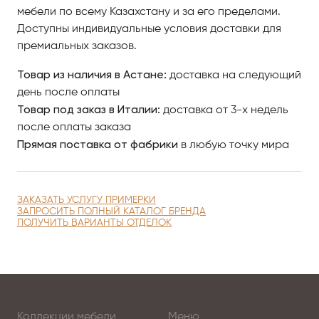
Мебель для столовой итальянской фабрики Andrea
мебели по всему Казахстану и за его пределами.
Fanfani — это роскошь класса люкс.
Доступны индивидуальные условия доставки для
премиальных заказов.
Рынок роскоши не знает кризиса. Но за последнее
Товар из наличия в Астане:
доставка на следующий
время видоизменилось само понятие, обновляясь и
день после оплаты
приспосабливаясь к новым требованиям
Товар под заказ в Италии:
доставка от 3-х недель
современной жизни.
после оплаты заказа
Прямая поставка от фабрики
в любую точку мира
Сегодня роскошь является синонимом высочайшего
качества, тщательно подобранных и украшенных
дорогими элегантными отделками изделий,
выполненных из драгоценных материалов.
ЗАКАЗАТЬ УСЛУГУ ПРИМЕРКИ
ЗАПРОСИТЬ ПОЛНЫЙ КАТАЛОГ БРЕНДА
ПОЛУЧИТЬ ВАРИАНТЫ ОТДЕЛОК
Классические каноны — от отделок, выполненных
вручную, до изысканных деталей и материалов не
теряют своей притягательной силы.
Потрясающе красивая итальянская мебель
Коллекции мебели
Меню