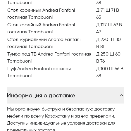
Tornabuoni
38
классических линий и современных взглядов на
Стол кофейный Andrea Fanfani
Д 71 Ш 71 В
дизайн и элегантность.
гостиная Tornabuoni
65
Andrea Fanfani выводит на сцену самую изысканную
Стол кофейный Andrea Fanfani
Д 127 Ш 69 В
интерпретацию современной роскоши.
гостиная Tornabuoni
47
Стол журнальный Andrea Fanfani
Д 220 Ш 110
Резьба и мастерское изготовление сочетается с
гостиная Tornabuoni
В 81
драгоценной отделкой и изысканными тканями в
Тумба под ТВ Andrea Fanfani гостиная
Д 250 Ш 60
классическом стиле, придаюшими интерьеру
Tornabuoni
В 76
свежесть и яркость.
Пуф Andrea Fanfani гостиная
Д 100 Ш 66 В
Tornabuoni
38
Концепция коллекции призвана придать
помещениям нотку гламура, великолепия и
Информация о доставке
элегантности. Идеальный симбиоз. Вневременное
очарование.
Мы организуем быструю и безопасную доставку
Эволюция творчестра Andrea Fanfani также также
мебели по всему Казахстану и за его пределами.
затронула линию «классика», которой
Доступны индивидуальные условия доставки для
флорентийская компания обязана успехом на мир
премиальных заказов.