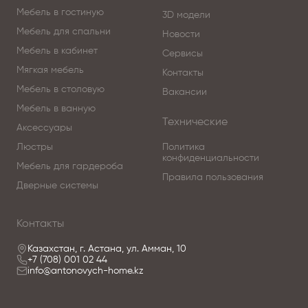
Мебель в гостиную
3D модели
Создавайте элитный интерьер вместе с нами!
Мебель для спальни
Новости
Мебель в кабинет
Чтобы купить мебель итальянской компании Andrea
Сервисы
Fanfani, изучайте наш интернет-каталог, где
Мягкая мебель
Контакты
разнообразные модели представлены
Мебель в столовую
Вакансии
качественными фото, сравнивайте понравившиеся
Мебель в ванную
модели и оформляйте заказ.
Технические
Аксессуары
Люстры
Политика
По вопросам приобретения коллекции
конфиденциальности
Мебель для гардероба
обращайтесь в Центр итальянской мебели
Правила пользования
Antonovych Home в Астанае.
Дверные системы
Контакты
Казахстан, г. Астана, ул. Амман, 10
+7 (708) 001 02 44
info@antonovych-home.kz