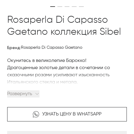
Rosaperla Di Capasso
Gaetano коллекция Sibel
Бренд:
Rosaperla Di Capasso Gaetano
Окунитесь в великолепие Барокко!
Драгоценные золотые детали в сочетании со
сказочными розами усиливают изысканность
Итальянского стекла и метала.
Развернуть
Фабрика Rosaperla использует высококачественные
материалы, чтобы предложить лучшее: у Luxury
никогда не было таких привлекательных форм!
УЗНАТЬ ЦЕНУ В WHATSAPP
Sibel
Откройте для себя всю красоту коллекции
.