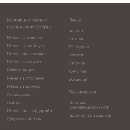
Коллекции мебели
Меню
итальянских фабрик
Бренды
Мебель в наличии
Каталог
Мебель в гостиную
3D модели
Мебель для спальни
Новости
Мебель в кабинет
Сервисы
Мягкая мебель
Контакты
Мебель в столовую
Вакансии
Мебель в ванную
Технические
Аксессуары
Люстры
Политика
конфиденциальности
Мебель для гардероба
Правила пользования
Дверные системы