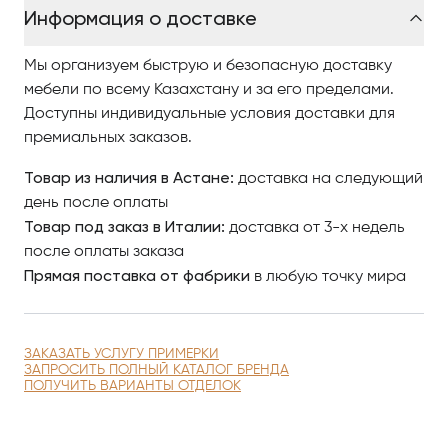
Информация о доставке
Достаточно одного престижного предмета в
интерьере, который придаст антуражу статусности.
Мы организуем быструю и безопасную доставку
Коллекция Sibel, изготовлена из Итальянского
мебели по всему Казахстану и за его пределами.
стекла и Металла прекрасно соответствует этой
Доступны индивидуальные условия доставки для
потребности.
премиальных заказов.
О фабрике ROSAPERLA
Товар из наличия в Астане:
доставка на следующий
день после оплаты
Чтобы купить аксессуары итальянской компании
Товар под заказ в Италии:
доставка от 3-х недель
Rosaperla Di Capasso Gaetano, изучайте наш
после оплаты заказа
интернет-каталог, где разнообразные модели
Прямая поставка от фабрики
в любую точку мира
представлены качественными фото, сравнивайте
понравившиеся модели и оформляйте заказ.
ЗАКАЗАТЬ УСЛУГУ ПРИМЕРКИ
По вопросам приобретения коллекции
ЗАПРОСИТЬ ПОЛНЫЙ КАТАЛОГ БРЕНДА
обращайтесь в Центр итальянской мебели
ПОЛУЧИТЬ ВАРИАНТЫ ОТДЕЛОК
Antonovych Home в Астанае.