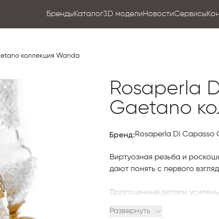
Бренды
Каталог
3D модели
Новости
Сервисы
Ко
aetano коллекция Wanda
Rosaperla 
Gaetano к
Бренд:
Rosaperla Di Capasso
Виртуозная резьба и роскош
дают понять с первого взгля
Драгоценные детали усилены
Rosaperla рассказывает исто
Развернуть