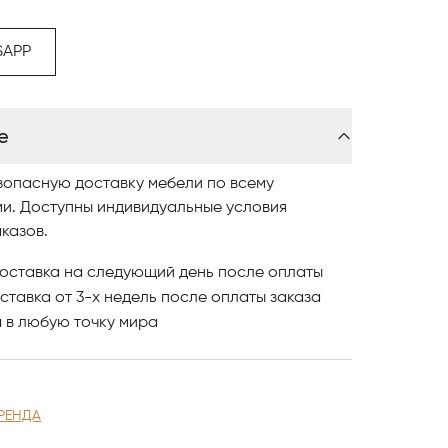
SAPP
osaperla заключена в его универсальности.
и вы использовать его в качестве вазы,
е
естве элемента притяжения в интерьере,
 результат остается неизменным.
зопасную доставку мебели по всему
ми. Доступны индивидуальные условия
казов.
льянской компании Rosaperla Di Capasso
оставка на следующий день после оплаты
рнет-каталог, где разнообразные модели
ставка от 3-х недель после оплаты заказа
 фото, сравнивайте понравившиеся модели и
и
в любую точку мира
оллекции обращайтесь в Центр итальянской
станае.
РЕНДА