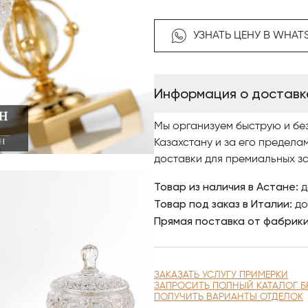
«Слушайте» глазами!
УЗНАТЬ ЦЕНУ В WHAT
Ценность каждого предмета R
Независимо от того, хотите л
Информация о доставк
держателя объекта или в кач
непревзойденный визуальный
Мы организуем быструю и бе
О фабрике ROSAPERLA
Казахстану и за его предела
доставки для премиальных за
Чтобы купить аксессуары ита
Товар из наличия в Астане:
д
Gaetano, изучайте наш инте
Товар под заказ в Италии:
до
представлены качественными
Прямая поставка от фабрик
оформляйте заказ.
По вопросам приобретения к
ЗАКАЗАТЬ УСЛУГУ ПРИМЕРКИ
мебели Antonovych Home в А
ЗАПРОСИТЬ ПОЛНЫЙ КАТАЛОГ Б
ПОЛУЧИТЬ ВАРИАНТЫ ОТДЕЛОК