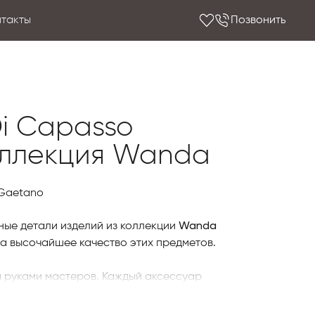
нтакты
Позвонить
Di Capasso
оллекция Wanda
 Gaetano
Wanda
ные детали изделий из коллекции
да высочайшее качество этих предметов.
 руками мастеров. Каждый аксессуар
рию, которая завораживает ...