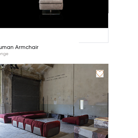
uman Armchair
enge