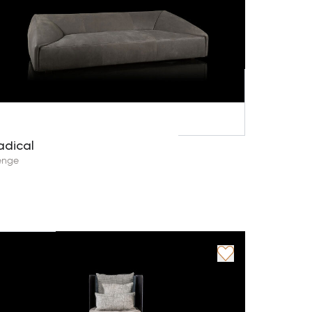
adical
enge