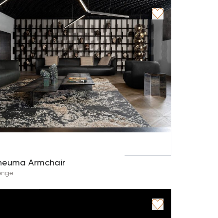
neuma Armchair
enge