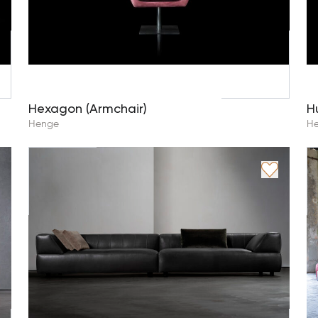
Hexagon (Armchair)
H
Henge
H