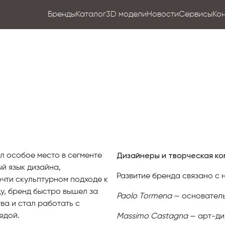
Бренды
Каталог
3D модели
Новости
Сервисы
Ко
Дизайнеры и творческая к
л особое место в сегменте
й язык дизайна,
Развитие бренда связано с
чти скульптурном подходе к
у, бренд быстро вышел за
Paolo Tormena
— основател
а и стал работать с
едой.
Massimo Castagna
— арт-ди