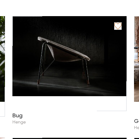
Bug
G
Henge
H