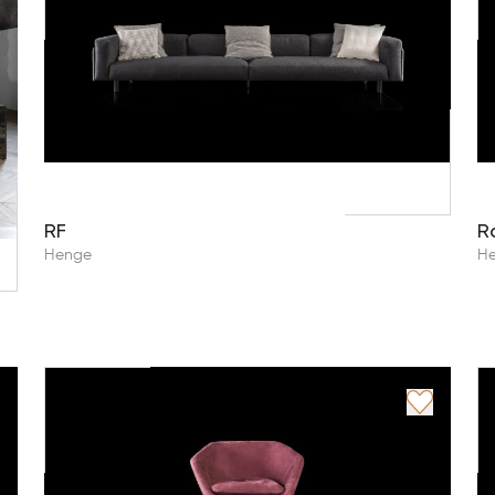
RF
R
Henge
H