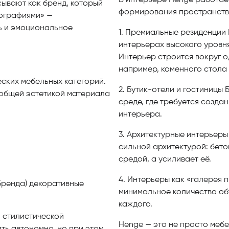
В интерьере Henge работает
ывают как бренд, который
формирования пространства
еографиями» —
ть и эмоциональное
1. Премиальные резиденции 
интерьерах высокого уровня
Интерьер строится вокруг 
например, каменного стола
еских мебельных категорий.
2. Бутик-отели и гостиницы Б
 общей эстетикой материала
среде, где требуется созд
интерьера.
3. Архитектурные интерьер
сильной архитектурой: бетон
средой, а усиливает её.
4. Интерьеры как «галерея 
бренда) декоративные
минимальное количество об
каждого.
 стилистической
Henge — это не просто мебе