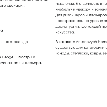
ть автономно, но при этом
мышления. Его ценность в т
ого сценария.
«мебель» и «декор» и замен
Для дизайнеров интерьеров
пространством на уровне э
драматургии, где каждый п
ла
искусства.
ьных столов до
В каталоге Antonovych Hom
существующим категориям сай
комоды, стеллажи, ковры, зе
е Henge — люстры и
оминантами интерьера.