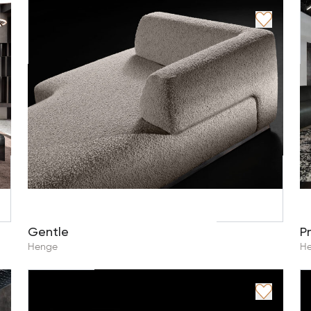
Gentle
P
Henge
H