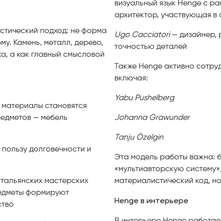
визуальный язык Henge с ра
архитектор, участвующая в
стический подход: не форма
Ugo Cacciatori
— дизайнер,
у. Камень, металл, дерево,
точностью деталей
а, а как главный смысловой
Также Henge активно сотру
включая:
Yabu Pushelberg
 материалы становятся
редметов — мебель
Johanna Grawunder
Tanju Özelgin
 пользу долговечности и
Эта модель работы важна: б
«мультиавторскую систему»,
итальянских мастерских
материалистический код, но
едметы формируют
Henge в интерьере
ство