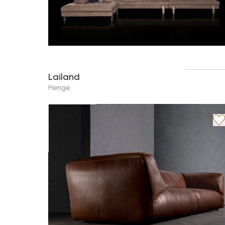
Lailand
Henge