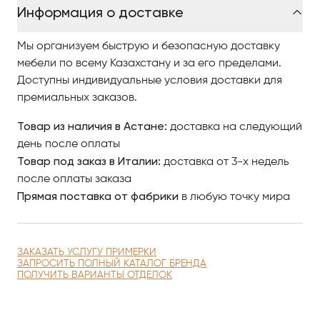
220 × 220 × 250 мм
упаковки:
Информация о доставке
Выдувной хрусталь, огранённый
Материал:
вручную
Мы организуем быструю и безопасную доставку
мебели по всему Казахстану и за его пределами.
Коллекция «Метаморфозы»
Доступны индивидуальные условия доставки для
выдувается вручную, а затем
премиальных заказов.
ограняется вручную. Стеклянные
Примечания:
детали «Метаморфозы» выдуваются
Товар из наличия в Астане:
доставка на следующий
вручную, поэтому интенсивность
день после оплаты
цвета и градиент могут
Товар под заказ в Италии:
доставка от 3-х недель
незначительно варьироваться.
после оплаты заказа
Прямая поставка от фабрики
в любую точку мира
ЗАКАЗАТЬ УСЛУГУ ПРИМЕРКИ
ЗАПРОСИТЬ ПОЛНЫЙ КАТАЛОГ БРЕНДА
ПОЛУЧИТЬ ВАРИАНТЫ ОТДЕЛОК