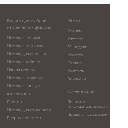
Коллекции мебели
Меню
итальянских фабрик
Бренды
Мебель в наличии
Каталог
Мебель в гостиную
3D модели
Мебель для спальни
Новости
Мебель в кабинет
Сервисы
Мягкая мебель
Контакты
Мебель в столовую
Вакансии
Мебель в ванную
Технические
Аксессуары
Люстры
Политика
конфиденциальности
Мебель для гардероба
Правила пользования
Дверные системы