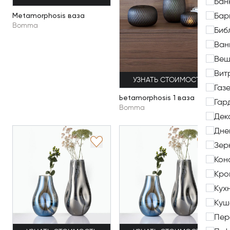
Бан
Metamorphosis ваза
Бар
Bomma
Биб
Ван
Веш
Вит
УЗНАТЬ СТОИМОСТЬ
Газ
Ьetamorphosis 1 ваза
Гар
Bomma
Дек
Дне
Зер
Кон
Кро
Кух
Куш
Пер