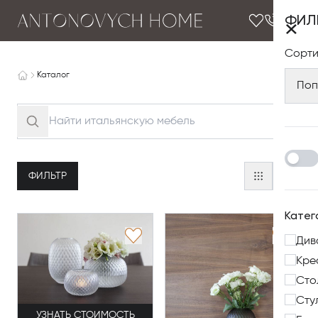
ФИЛ
×
Сорти
Каталог
Поп
ФИЛЬТР
Катег
Див
Кре
Сто
Сту
УЗНАТЬ СТОИМОСТЬ