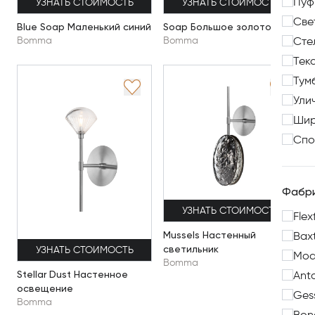
Пуф
УЗНАТЬ СТОИМОСТЬ
УЗНАТЬ СТОИМОСТЬ
Све
Blue Soap Маленький синий
Soap Большое золото
Bomma
Bomma
Сте
Тек
Тум
Ули
Ши
Спо
Фабр
УЗНАТЬ СТОИМОСТЬ
Flex
Mussels Настенный
Bax
светильник
УЗНАТЬ СТОИМОСТЬ
Mod
Bomma
Stellar Dust Настенное
Anto
освещение
Ges
Bomma