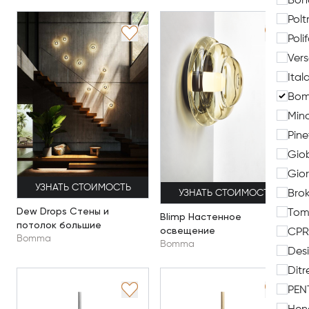
Bon
Polt
Poli
Ver
Ita
Bo
Mino
Pine
Gio
Gior
УЗНАТЬ СТОИМОСТЬ
Brok
УЗНАТЬ СТОИМОСТЬ
Dew Drops Стены и
Tom
Blimp Настенное
потолок большие
освещение
CPR
Bomma
Bomma
Desi
Ditr
PEN