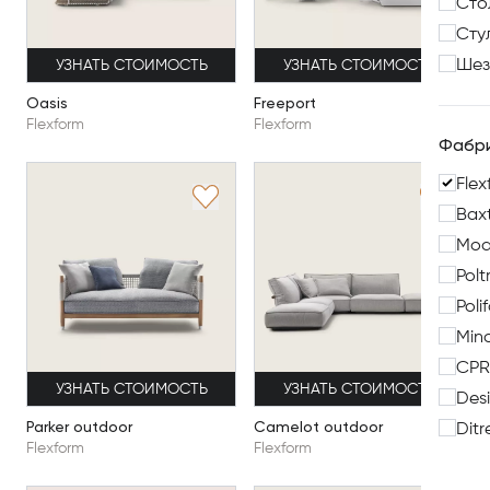
Сто
Сту
Шез
УЗНАТЬ СТОИМОСТЬ
УЗНАТЬ СТОИМОСТЬ
Oasis
Freeport
Flexform
Flexform
Фабр
Flex
Bax
Mod
Polt
Poli
Mino
CPR
УЗНАТЬ СТОИМОСТЬ
УЗНАТЬ СТОИМОСТЬ
Desi
Parker outdoor
Camelot outdoor
Ditr
Flexform
Flexform