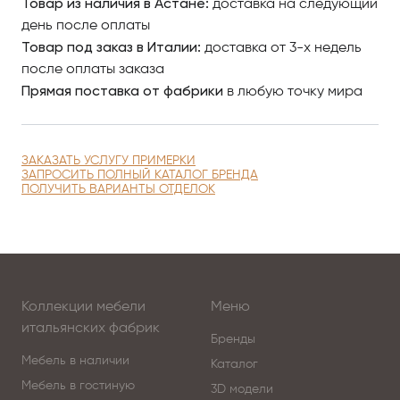
Товар из наличия в Астане:
инкрустацией резного декора.
доставка на следующий
день после оплаты
Товар под заказ в Италии:
Богатый текстиль шикарно выглядит с элегантной
доставка от 3-х недель
стежкой и изысканной фактурой. Ослепительный
после оплаты заказа
Прямая поставка от фабрики
блеск гостиному гарнитуру придает
в любую точку мира
профессиональная лакировка.
Центр Итальянской Мебели Antonovich Home в
ЗАКАЗАТЬ УСЛУГУ ПРИМЕРКИ
Астане готов предложить вам Вам — истинным
ЗАПРОСИТЬ ПОЛНЫЙ КАТАЛОГ БРЕНДА
ПОЛУЧИТЬ ВАРИАНТЫ ОТДЕЛОК
ценителям роскоши — всё самое лучшее!
Коллекции мебели
Меню
итальянских фабрик
Бренды
Мебель в наличии
Каталог
Мебель в гостиную
3D модели