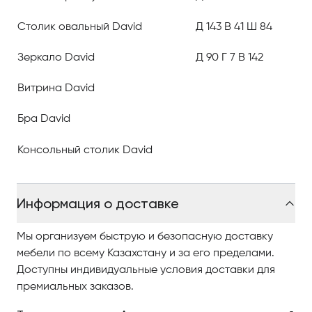
Профессиональные итальянские мебельные
Столик овальный David
Д 143 В 41 Ш 84
мастера достойно отразили восхитительный образ
навеянный классикой.
Зеркало David
Д 90 Г 7 В 142
Гостиный гарнитур David изготавливается
исключительно из массива ценных пород дерева и
Витрина David
дорогих высококачественных материалов.
Бра David
Благодаря своему изяществу и стильности он
наверняка станет ещё и свидетельством отличного
Консольный столик David
вкуса её владельцев.
Мебель David наполняет интерьеры тех помещений,
которые она украшает, светом и радостью.
Информация о доставке
Атмосфера рафинированной роскоши и
Мы организуем быструю и безопасную доставку
аристократизма акцентированы в каждом предмете
мебели по всему Казахстану и за его пределами.
мебели гостиной, благодаря натуральной отделке с
Доступны индивидуальные условия доставки для
великолепным древесным узором, художественной
премиальных заказов.
виртуозной резьбой по дереву и роскошной